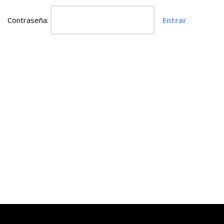
Contraseña:
Neve
| Funciona gracias a
WordPress